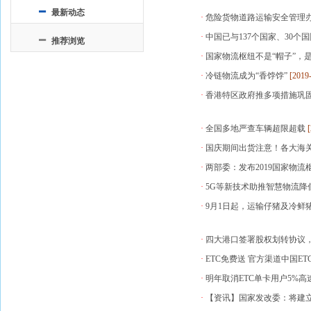
最新动态
·
危险货物道路运输安全管理
·
中国已与137个国家、30个国
推荐浏览
·
国家物流枢纽不是“帽子”，
·
冷链物流成为“香饽饽”
[2019
·
香港特区政府推多项措施巩
·
全国多地严查车辆超限超载
[
·
国庆期间出货注意！各大海
·
两部委：发布2019国家物流
·
5G等新技术助推智慧物流降
·
9月1日起，运输仔猪及冷鲜
·
四大港口签署股权划转协议
·
ETC免费送 官方渠道中国ET
·
明年取消ETC单卡用户5%
·
【资讯】国家发改委：将建立