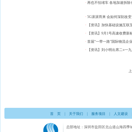
·
再也不怕堵车 各地加速拆除
·
5G滚滚而来 会如何深刻改
·
【资讯】加快基础设施互联互
·
【资讯】9月1号高速收费新
·
首届“一带一路”国际物流企
·
【资讯】刘小明出席二○一九
上
首 页
|
关于我们
|
服务项目
|
人文建设
总部地址：深圳市盐田区北山道山海四季城A栋3楼C室 电